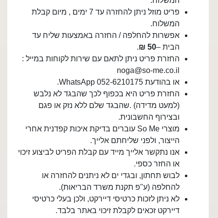
המשלוח.
פריט מוזל ניתן להחזרה עד 7 ימים , מיום קבלת
המשלוח.
אפשרות להחלפה / החזרה באמצעות שליח עד
הבית –
50 ₪
.
החזרת פריט ניתן לתאם עם שירות לקוחות במייל :
noga@so-me.co.il
או בהודעת WhatsApp 052-6210175.
החזרת פריט היא בכפוף לכך שהבגד לא נלבש
(למעט מדידה) .שהבגד שלם ללא נזק או פגם
ובצירוף החשבונית.
מוצרי So Me עוברים בדיקת איכות קפדנית אחרי
הייצור, ולפני שליחתם אלייך.
אנו נתקשר אלייך מייד עם קבלת הפריט לביצוע זיכוי
או החזר כספי.
לבוש תחתון, ובגדי ים לא ניתנים להחזרה או
להחלפה (ע"פ תקנת משרד הבריאות).
לא ניתן לזכות כרטיסי דיירקט, ולכן בעלי כרטיסי
דיירקט זכאים לקבלת זיכוי באתר בלבד.