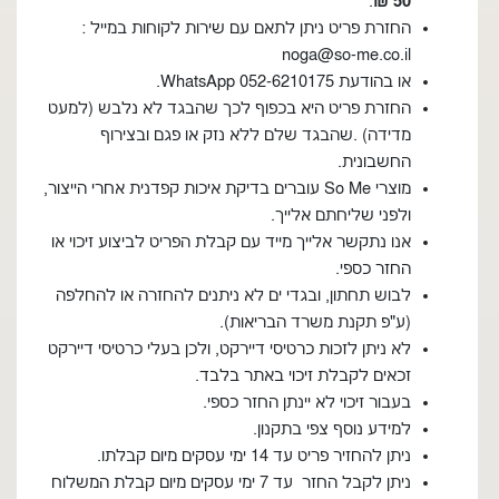
.
50 ₪
החזרת פריט ניתן לתאם עם שירות לקוחות במייל :
noga@so-me.co.il
או בהודעת WhatsApp 052-6210175.
החזרת פריט היא בכפוף לכך שהבגד לא נלבש (למעט
מדידה) .שהבגד שלם ללא נזק או פגם ובצירוף
החשבונית.
מוצרי So Me עוברים בדיקת איכות קפדנית אחרי הייצור,
ולפני שליחתם אלייך.
אנו נתקשר אלייך מייד עם קבלת הפריט לביצוע זיכוי או
החזר כספי.
לבוש תחתון, ובגדי ים לא ניתנים להחזרה או להחלפה
(ע"פ תקנת משרד הבריאות).
לא ניתן לזכות כרטיסי דיירקט, ולכן בעלי כרטיסי דיירקט
זכאים לקבלת זיכוי באתר בלבד.
בעבור זיכוי לא יינתן החזר כספי.
למידע נוסף צפי בתקנון.
ניתן להחזיר פריט עד 14 ימי עסקים מיום קבלתו.
ניתן לקבל החזר עד 7 ימי עסקים מיום קבלת המשלוח