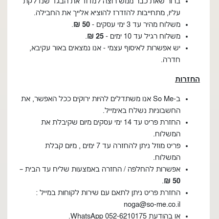
ברור שאת כבר ממש רוצה למדוד את הבגד שנדלקת
עליו, מתחייבות להזדרז להוציא אלייך את החבילה.
משלוח מהיר עד 3 ימי עסקים -
50 ₪
.
משלוח רגיל עד 10 ימים -
25
₪
.
יש אפשרות לאיסוף עצמי - אנו נמצאים באור עקיבא,
חדרה.
החזרות
ב-So Me אנו משתדלים להיות ירוקים ככל האפשר, את
החשבוניות נשלח באימייל.
החזרת פריט עד 14 ימי עסקים מיום שקיבלת את
המשלוח.
פריט מוזל ניתן להחזרה עד 7 ימים , מיום קבלת
המשלוח.
אפשרות להחלפה / החזרה באמצעות שליח עד הבית –
.
50 ₪
החזרת פריט ניתן לתאם עם שירות לקוחות במייל :
noga@so-me.co.il
או בהודעת WhatsApp 052-6210175.