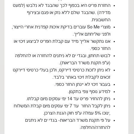
החזרת פריט היא בכפוף לכך שהבגד לא נלבש (למעט
מדידה) .שהבגד שלם ללא נזק או פגם ובצירוף
החשבונית.
מוצרי So Me עוברים בדיקת איכות קפדנית אחרי הייצור,
ולפני שליחתם אלייך.
אנו נתקשר אלייך מייד עם קבלת הפריט לביצוע זיכוי או
החזר כספי.
לבוש תחתון, ובגדי ים לא ניתנים להחזרה או להחלפה
(ע"פ תקנת משרד הבריאות).
לא ניתן לזכות כרטיסי דיירקט, ולכן בעלי כרטיסי דיירקט
זכאים לקבלת זיכוי באתר בלבד.
בעבור זיכוי לא יינתן החזר כספי.
למידע נוסף צפי בתקנון.
ניתן להחזיר פריט עד 14 ימי עסקים מיום קבלתו.
ניתן לקבל החזר עד 7 ימי עסקים מיום קבלת המשלוח
,ינוכו 5% עמלה ע"פ חוק הגנת הצרכן.
על פי תקנת משרד הבריאות- בגדי ים לא ניתנים
להחזרה/החלפה.