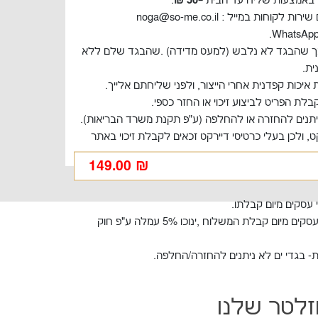
באמצעות שליח עד הבית –
50 ₪
.
חות במייל : noga@so-me.co.il
כך שהבגד לא נלבש (למעט מדידה) .שהבגד שלם ללא
ית.
בלת הפריט לביצוע זיכוי או החזר כספי.
ניתנים להחזרה או להחלפה (ע"פ תקנת משרד הבריאות).
קט, ולכן בעלי כרטיסי דיירקט זכאים לקבלת זיכוי באתר
149.00
₪
ספי.
ניתן לקבל החזר עד 7 ימי עסקים מיום קבלת המשלוח ,ינוכו 5% עמלה ע"פ חוק
- בגדי ים לא ניתנים להחזרה/החלפה.
זלטר שלנו