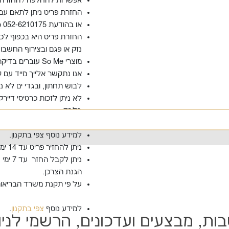
אפשרות להחלפה / החזרה 
החזרת פריט ניתן לתאם עם שירות לקו
או בהודעת WhatsApp 052-6210175.
החזרת פריט היא בכפוף ל
נזק או פגם ובצירוף החשבונ
מוצרי So Me עוברים בדיקת איכות קפדנית אחרי הייצור, ולפני שליחתם אלייך.
אנו נתקשר אלייך מייד עם ק
לבוש תחתון, ובגדי ים לא 
לא ניתן לזכות כרטיסי דייר
בלבד.
המחיר
המחיר
בעבור זיכוי לא יינתן החזר כ
הנוכחי
המקורי
למידע נוסף צפי בתקנון.
ניתן להחזיר פריט עד 14 ימי עסקים מיום קבלתו.
היה:
הוא:
249.00 ₪.
149.00 ₪.
הגנת הצרכן.
על פי תקנת משרד הבריאות
למידע נוסף
צפי בתקנון
.
ת, מבצעים ועדכונים, הרשמי לניו