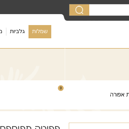
שמלות
גלביות
מ
0
 אפורה
פפיטה מפוספס