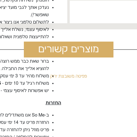
הזמנתך נשלחת ונקלטת, תק
נעדכן אותך לגבי מועד יצי
שאפשר!).
לתשלום טלפוני אנו ניצור 
לאיסוף עצמי, נשלח אלייך 
להתייעצות טלפונית ושאלות, נא לשלוח הוד
מוצרים קשורים
משלוחים
ברור שאת כבר ממש רוצה ל
להוציא אלייך את החבילה.
משלוח מהיר עד 3 ימי עסקים -
פפיטה משובצת ירוק
משלוח רגיל עד 10 ימים -
5
יש אפשרות לאיסוף עצמי - 
החזרות
ב-So Me אנו משתדלים להיות ירוקים ככל האפשר, את החשבוניות נשלח באימייל.
החזרת פריט עד 14 ימי עסקים מיום שקיבלת את המשלוח.
פריט מוזל ניתן להחזרה עד 7 ימים , מיום קבלת המשלוח