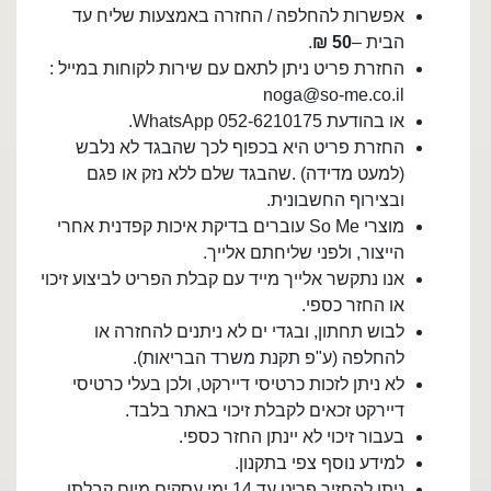
אפשרות להחלפה / החזרה באמצעות שליח עד
הבית –
50 ₪
.
החזרת פריט ניתן לתאם עם שירות לקוחות במייל :
noga@so-me.co.il
או בהודעת WhatsApp 052-6210175.
החזרת פריט היא בכפוף לכך שהבגד לא נלבש
(למעט מדידה) .שהבגד שלם ללא נזק או פגם
ובצירוף החשבונית.
מוצרי So Me עוברים בדיקת איכות קפדנית אחרי
הייצור, ולפני שליחתם אלייך.
אנו נתקשר אלייך מייד עם קבלת הפריט לביצוע זיכוי
או החזר כספי.
לבוש תחתון, ובגדי ים לא ניתנים להחזרה או
להחלפה (ע"פ תקנת משרד הבריאות).
לא ניתן לזכות כרטיסי דיירקט, ולכן בעלי כרטיסי
דיירקט זכאים לקבלת זיכוי באתר בלבד.
בעבור זיכוי לא יינתן החזר כספי.
למידע נוסף צפי בתקנון.
ניתן להחזיר פריט עד 14 ימי עסקים מיום קבלתו.