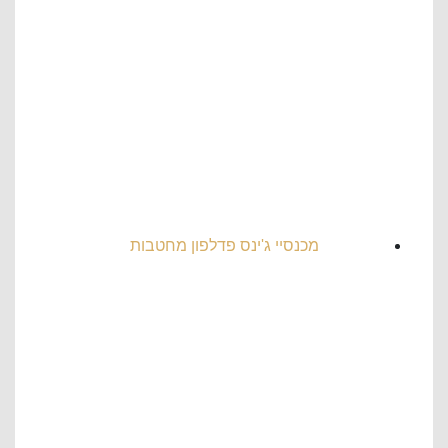
מכנסיי ג'ינס פדלפון מחטבות