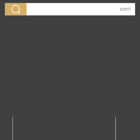
לג לתוכן
SO-ME
מוצרים
ג'לביה מקסי ורוד עתיק
>
>