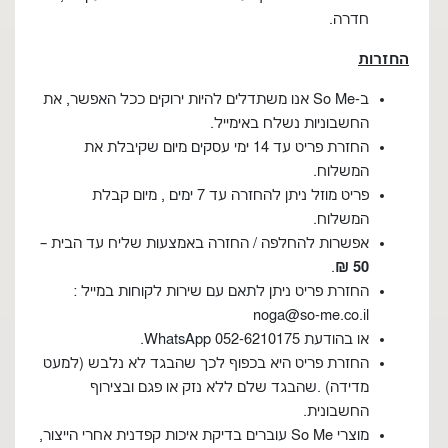
חדרה.
החזרות
ב-So Me אנו משתדלים להיות ירוקים ככל האפשר, את
החשבוניות נשלח באימייל.
החזרת פריט עד 14 ימי עסקים מיום שקיבלת את
המשלוח.
פריט מוזל ניתן להחזרה עד 7 ימים , מיום קבלת
המשלוח.
אפשרות להחלפה / החזרה באמצעות שליח עד הבית –
.
50 ₪
החזרת פריט ניתן לתאם עם שירות לקוחות במייל :
noga@so-me.co.il
או בהודעת WhatsApp 052-6210175.
החזרת פריט היא בכפוף לכך שהבגד לא נלבש (למעט
מדידה) .שהבגד שלם ללא נזק או פגם ובצירוף
החשבונית.
מוצרי So Me עוברים בדיקת איכות קפדנית אחרי הייצור,