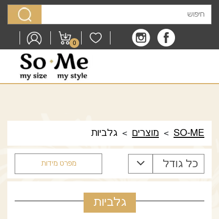
לג לתוכן
שמלות
גלביות
0
מכנסיים
חולצות
טוניקות
ג'קטים ועליוניות
SO-ME
מוצרים
גלביות
>
>
עודפים
כל גודל
מפרט מידות
גלביות